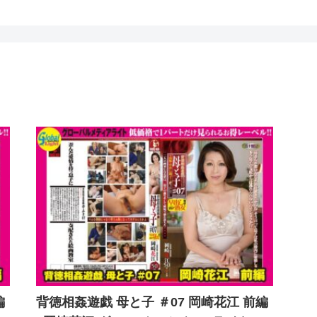
編
背徳相姦遊戯 母と子 ＃07 岡崎花江 前編