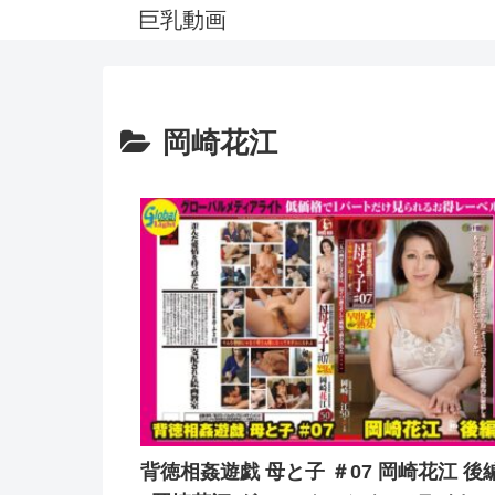
巨乳動画
岡崎花江
背徳相姦遊戯 母と子 ＃07 岡崎花江 後